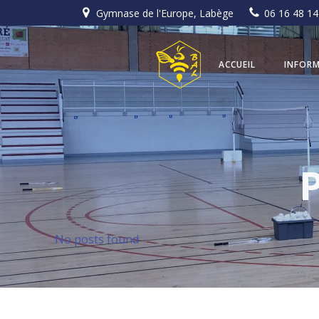
Aller
Gymnase de l'Europe, Labège
06 16 48 14
au
contenu
ACCUEIL
INFORM
P
No posts found